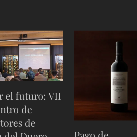
 el futuro: VII
ntro de
ltores de
Pago de
a del Duero