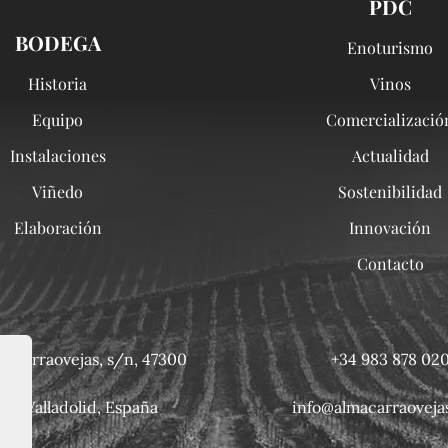
PDC
BODEGA
Enoturismo
Historia
Vinos
Equipo
Comercializació
Instalaciones
Actualidad
Viñedo
Sostenibilidad
Elaboración
Innovación
Contacto
 Carraovejas, s/n, 47300
+34 983 878 02
iel, Valladolid, España
info@almacarraoveja